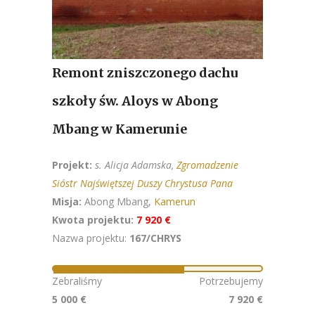
Remont zniszczonego dachu
szkoły św. Aloys w Abong
Mbang w Kamerunie
Projekt:
s. Alicja Adamska,
Zgromadzenie
Sióstr Najświętszej Duszy Chrystusa Pana
Misja:
Abong Mbang,
Kamerun
Kwota projektu:
7 920 €
Nazwa projektu:
167/CHRYS
Zebraliśmy
Potrzebujemy
5 000 €
7 920 €