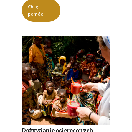
Chcę
pomóc
Dożywianie osieroconych