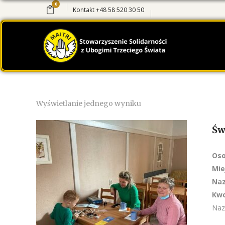
0
Kontakt
+48 58 520 30 50
Wyświetlanie jednego wyniku
Św
Oso
Mie
Naz
Kwo
Naz