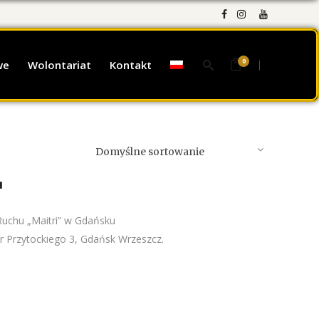
0
we
Wolontariat
Kontakt
Domyślne sortowanie
u
Ruchu „Maitri” w Gdańsku
or Przytockiego 3, Gdańsk Wrzeszcz.