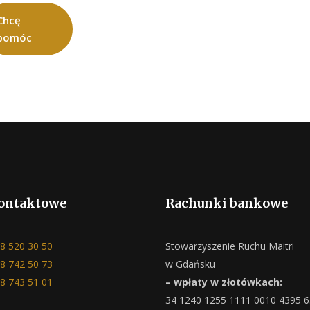
Chcę
pomóc
ontaktowe
Rachunki bankowe
8 520 30 50
Stowarzyszenie Ruchu Maitri
8 742 50 73
w Gdańsku
8 743 51 01
– wpłaty w złotówkach:
34 1240 1255 1111 0010 4395 