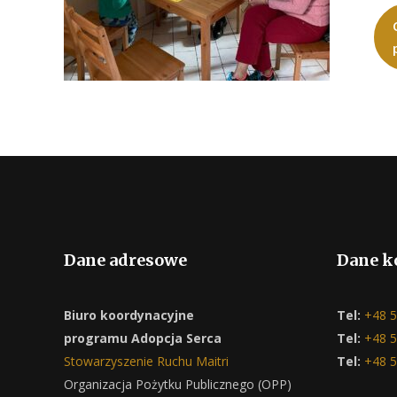
Dane adresowe
Dane k
Biuro koordynacyjne
Tel:
+48 5
programu Adopcja Serca
Tel:
+48 5
Stowarzyszenie Ruchu Maitri
Tel:
+48 5
Organizacja Pożytku Publicznego (OPP)