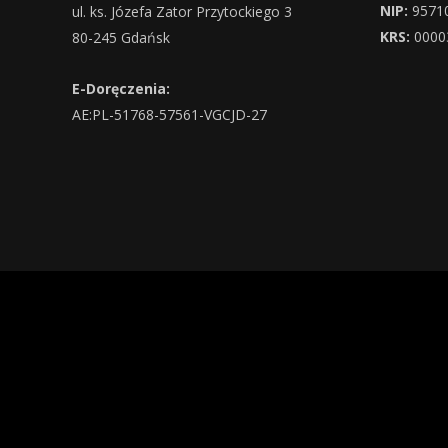
NIP:
9571
ul. ks. Józefa Zator Przytockiego 3
KRS:
0000
80-245 Gdańsk
E-Doręczenia:
AE:PL-51768-57561-VGCJD-27