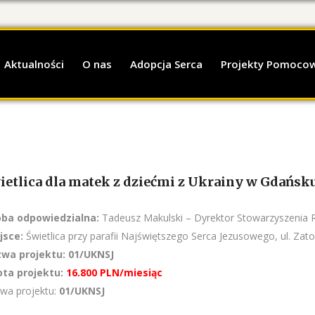
Aktualności
O nas
Adopcja Serca
Projekty Pomoco
ietlica dla matek z dziećmi z Ukrainy w Gdańsk
ba odpowiedzialna:
Tadeusz Makulski – Dyrektor Stowarzyszenia 
jsce:
Świetlica przy parafii Najświętszego Serca Jezusowego, ul. Zat
wa projektu:
01/UKNSJ
ta projektu:
16.800 PLN/miesiąc
wa projektu:
01/UKNSJ