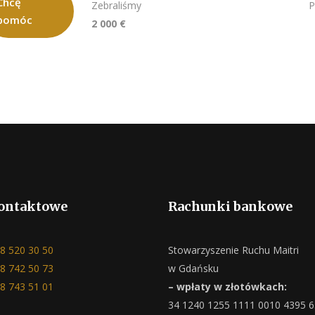
Chcę
Zebraliśmy
P
pomóc
2 000 €
ontaktowe
Rachunki bankowe
8 520 30 50
Stowarzyszenie Ruchu Maitri
8 742 50 73
w Gdańsku
8 743 51 01
– wpłaty w złotówkach:
34 1240 1255 1111 0010 4395 