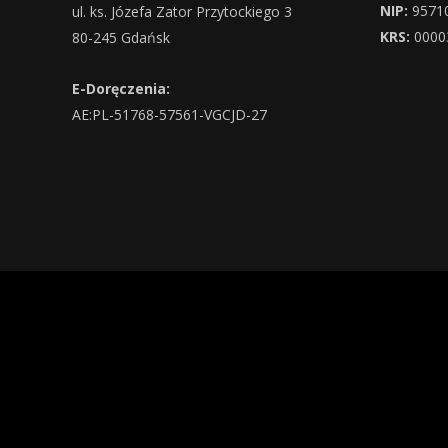
NIP:
9571
ul. ks. Józefa Zator Przytockiego 3
KRS:
0000
80-245 Gdańsk
E-Doręczenia:
AE:PL-51768-57561-VGCJD-27