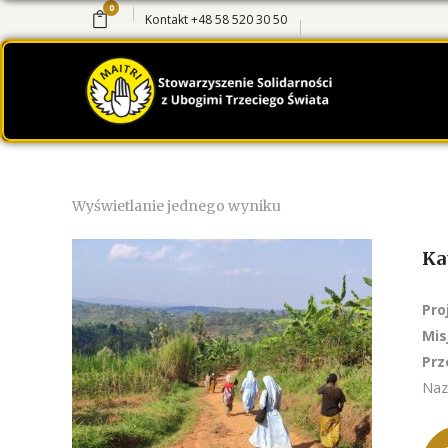
0
Kontakt
+48 58 520 30 50
Wyświetlanie jednego wyniku
Ka
Pro
Mis
Prz
Naz