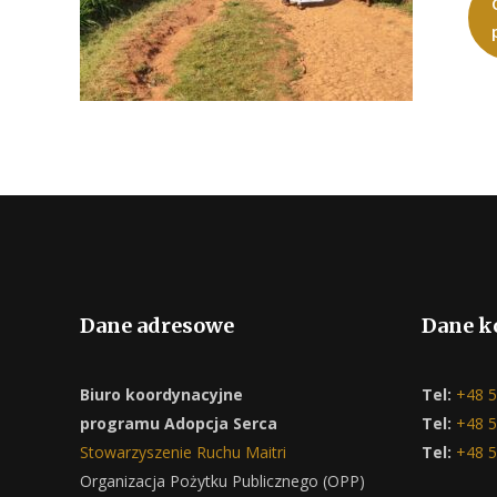
Dane adresowe
Dane k
Biuro koordynacyjne
Tel:
+48 5
programu Adopcja Serca
Tel:
+48 5
Stowarzyszenie Ruchu Maitri
Tel:
+48 5
Organizacja Pożytku Publicznego (OPP)