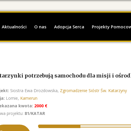
Aktualności
O nas
Adopcja Serca
Projekty Pomoco
tarzynki potrzebują samochodu dla misji i ośro
jekt:
Siostra Ewa Drozdowska,
Zgromadzenie Sióstr Św. Katarzyny
ja:
Lomie,
Kamerun
ekazana kwota:
2000 €
wa projektu:
81/KATAR