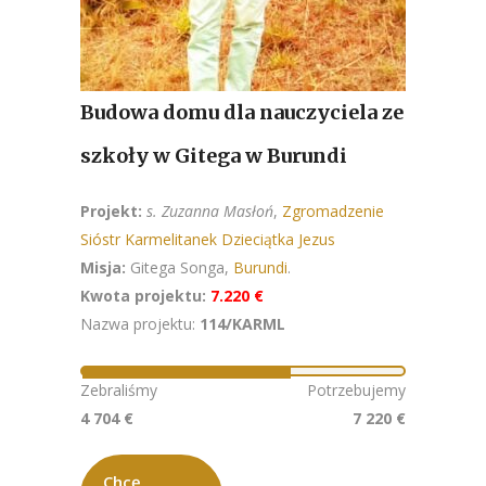
Budowa domu dla nauczyciela ze
szkoły w Gitega w Burundi
Projekt:
s. Zuzanna Masłoń
,
Zgromadzenie
Sióstr Karmelitanek Dzieciątka Jezus
Misja:
Gitega Songa,
Burundi
.
Kwota projektu:
7.220 €
Nazwa projektu:
114/KARML
Zebraliśmy
Potrzebujemy
4 704 €
7 220 €
Chcę