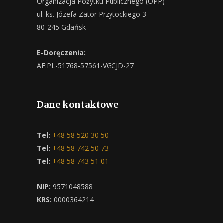
Organizacja Pożytku Publicznego (OPP)
ul. ks. Józefa Zator Przytockiego 3
80-245 Gdańsk
E-Doręczenia:
AE:PL-51768-57561-VGCJD-27
Dane kontaktowe
Tel:
+48 58 520 30 50
Tel:
+48 58 742 50 73
Tel:
+48 58 743 51 01
NIP:
9571048588
KRS:
0000364214