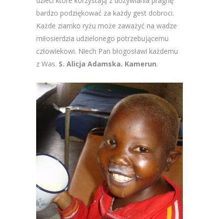
dzieci które korzystają z dożywiania pragnę
bardzo podziękować za każdy gest dobroci.
Każde ziarnko ryżu może zaważyć na wadze
miłosierdzia udzielonego potrzebującemu
człowiekowi. Niech Pan błogosławi każdemu
z Was.
S. Alicja Adamska. Kamerun
.