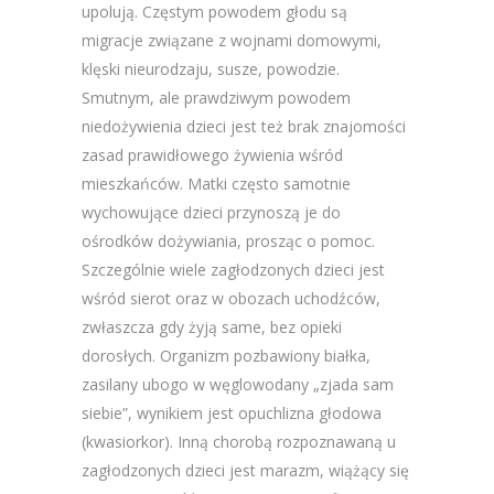
upolują. Częstym powodem głodu są
migracje związane z wojnami domowymi,
klęski nieurodzaju, susze, powodzie.
Smutnym, ale prawdziwym powodem
niedożywienia dzieci jest też brak znajomości
zasad prawidłowego żywienia wśród
mieszkańców. Matki często samotnie
wychowujące dzieci przynoszą je do
ośrodków dożywiania, prosząc o pomoc.
Szczególnie wiele zagłodzonych dzieci jest
wśród sierot oraz w obozach uchodźców,
zwłaszcza gdy żyją same, bez opieki
dorosłych. Organizm pozbawiony białka,
zasilany ubogo w węglowodany „zjada sam
siebie”, wynikiem jest opuchlizna głodowa
(kwasiorkor). Inną chorobą rozpoznawaną u
zagłodzonych dzieci jest marazm, wiążący się