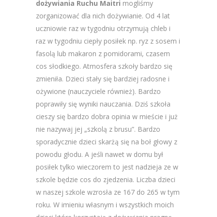
dożywiania Ruchu Maitri
mogliśmy
zorganizować dla nich dożywianie. Od 4 lat
uczniowie raz w tygodniu otrzymują chleb i
raz w tygodniu ciepły posiłek np. ryz z sosem i
fasolą lub makaron z pomidorami, czasem
cos słodkiego. Atmosfera szkoły bardzo się
zmieniła. Dzieci stały się bardziej radosne i
ożywione (nauczyciele również). Bardzo
poprawiły się wyniki nauczania. Dziś szkoła
cieszy się bardzo dobra opinia w mieście i już
nie nazywaj jej „szkolą z brusu”. Bardzo
sporadycznie dzieci skarżą się na boł głowy z
powodu głodu. A jeśli nawet w domu był
posiłek tylko wieczorem to jest nadzieja ze w
szkole będzie cos do zjedzenia. Liczba dzieci
w naszej szkole wzrosła ze 167 do 265 w tym
roku. W imieniu własnym i wszystkich moich