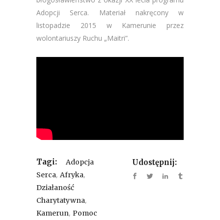
Adopcji Serca. Materiał nakręcony w
listopadzie 2015 w Kamerunie przez
wolontariuszy Ruchu „Maitri”.
Tagi:
Adopcja
Udostępnij:
,
,
Serca
Afryka
Działaność
,
Charytatywna
,
Kamerun
Pomoc