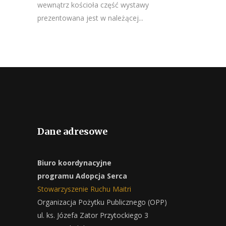
wewnątrz kościoła część wystawy
prezentowana jest w należącej...
Dane adresowe
Biuro koordynacyjne
programu Adopcja Serca
Stowarzyszenie Ruchu Maitri
Organizacja Pożytku Publicznego (OPP)
ul. ks. Józefa Zator Przytockiego 3