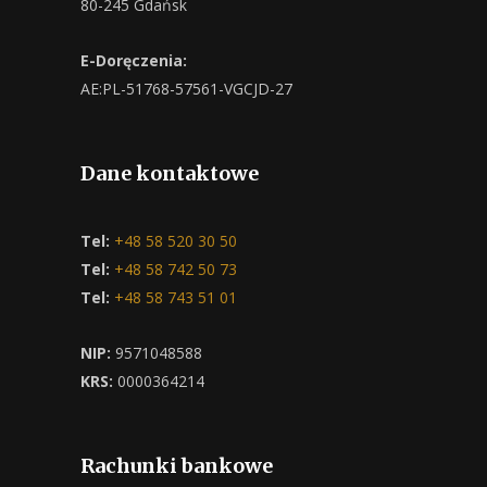
80-245 Gdańsk
E-Doręczenia:
AE:PL-51768-57561-VGCJD-27
Dane kontaktowe
Tel:
+48 58 520 30 50
Tel:
+48 58 742 50 73
Tel:
+48 58 743 51 01
NIP:
9571048588
KRS:
0000364214
Rachunki bankowe