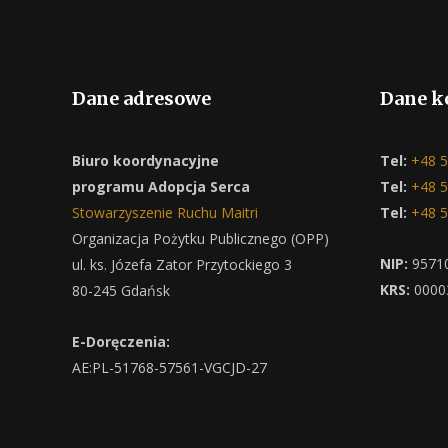
Dane adresowe
Dane k
Biuro koordynacyjne
Tel:
+48 5
programu Adopcja Serca
Tel:
+48 5
Stowarzyszenie Ruchu Maitri
Tel:
+48 5
Organizacja Pożytku Publicznego (OPP)
NIP:
9571
ul. ks. Józefa Zator Przytockiego 3
KRS:
0000
80-245 Gdańsk
E-Doręczenia:
AE:PL-51768-57561-VGCJD-27