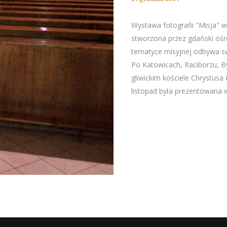
Wystawa fotografii "Misja" w
stworzona przez gdański ośr
tematyce misyjnej odbywa swo
Po Katowicach, Raciborzu, By
gliwickim kościele Chrystusa 
listopad była prezentowana w