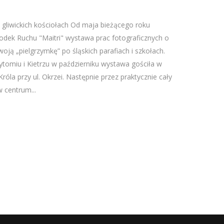
 gliwickich kościołach Od maja bieżącego roku
odek Ruchu "Maitri" wystawa prac fotograficznych o
ją „pielgrzymkę” po śląskich parafiach i szkołach.
tomiu i Kietrzu w październiku wystawa gościła w
Króla przy ul. Okrzei. Następnie przez praktycznie cały
 centrum...