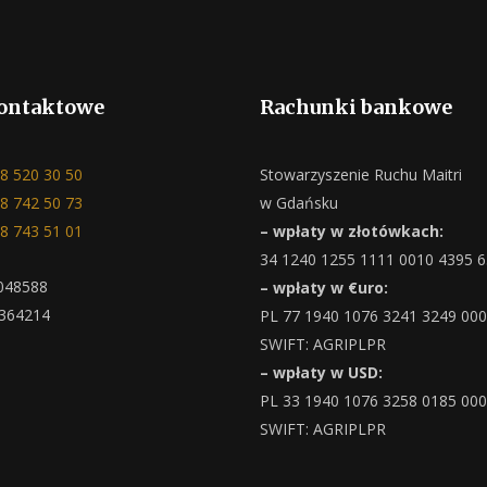
ontaktowe
Rachunki bankowe
8 520 30 50
Stowarzyszenie Ruchu Maitri
8 742 50 73
w Gdańsku
8 743 51 01
– wpłaty w złotówkach:
34 1240 1255 1111 0010 4395 
048588
– wpłaty w €uro:
364214
PL 77 1940 1076 3241 3249 00
SWIFT: AGRIPLPR
– wpłaty w USD:
PL 33 1940 1076 3258 0185 00
SWIFT: AGRIPLPR