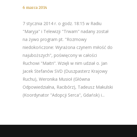
6 marca 2014
7 stycznia 2014 r. o godz. 18:15 w Radiu
"Maryja" i Telewizji "Trwam" nadany został
na żywo program pt. "Rozmowy
niedokończone: Wyrażona czynem miłość do
najuboższych", poświęcony w całości
Ruchowi "Maitri". Wzięli w nim udział o. Jan
Jacek Stefanów SVD (Duszpasterz Krajowy
Ruchu), Weronika Musioł (Główna
Odpowiedzialna, Racibórz), Tadeusz Makulski
(Koordynator "Adopcji Serca", Gdańsk) i...