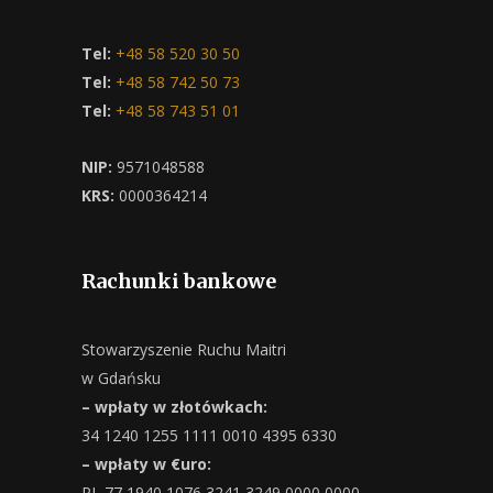
Tel:
+48 58 520 30 50
Tel:
+48 58 742 50 73
Tel:
+48 58 743 51 01
NIP:
9571048588
KRS:
0000364214
Rachunki bankowe
Stowarzyszenie Ruchu Maitri
w Gdańsku
– wpłaty w złotówkach:
34 1240 1255 1111 0010 4395 6330
– wpłaty w €uro:
PL 77 1940 1076 3241 3249 0000 0000