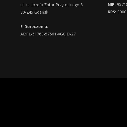
NIP:
9571
ul. ks. Józefa Zator Przytockiego 3
KRS:
0000
80-245 Gdańsk
E-Doręczenia:
AE:PL-51768-57561-VGCJD-27