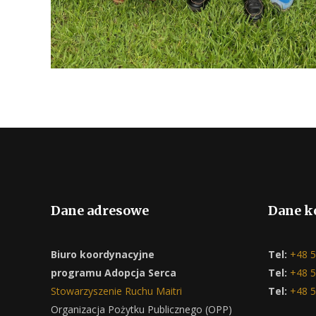
Dane adresowe
Dane k
Biuro koordynacyjne
Tel:
+48 5
programu Adopcja Serca
Tel:
+48 5
Stowarzyszenie Ruchu Maitri
Tel:
+48 5
Organizacja Pożytku Publicznego (OPP)