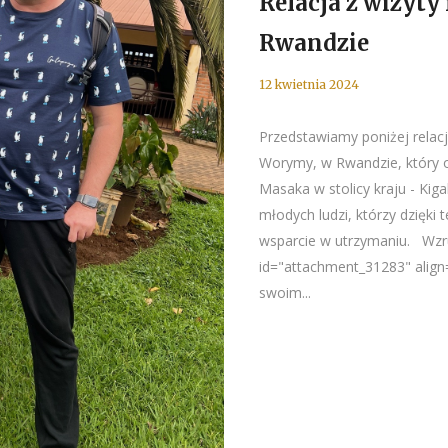
Relacja z wizyty
Rwandzie
12 kwietnia 2024
Przedstawiamy poniżej relacj
Worymy, w Rwandzie, który o
Masaka w stolicy kraju - Kig
młodych ludzi, którzy dzięki
wsparcie w utrzymaniu. Wzr
id="attachment_31283" align
swoim...