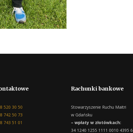
ontaktowe
Rachunki bankowe
8 520 30 50
Stowarzyszenie Ruchu Maitri
8 742 50 73
w Gdańsku
8 743 51 01
– wpłaty w złotówkach:
34 1240 1255 1111 0010 4395 