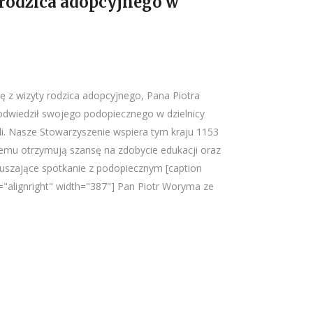
 rodzica adopcyjnego w
ę z wizyty rodzica adopcyjnego, Pana Piotra
dwiedził swojego podopiecznego w dzielnicy
ali. Nasze Stowarzyszenie wspiera tym kraju 1153
 temu otrzymują szansę na zdobycie edukacji oraz
uszające spotkanie z podopiecznym [caption
="alignright" width="387"] Pan Piotr Woryma ze