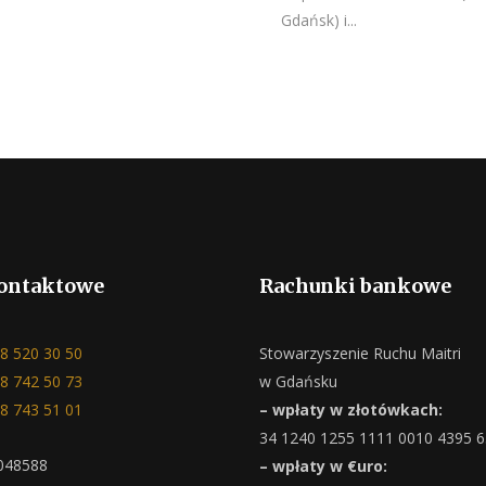
Gdańsk) i...
ontaktowe
Rachunki bankowe
8 520 30 50
Stowarzyszenie Ruchu Maitri
8 742 50 73
w Gdańsku
8 743 51 01
– wpłaty w złotówkach:
34 1240 1255 1111 0010 4395 
048588
– wpłaty w €uro: