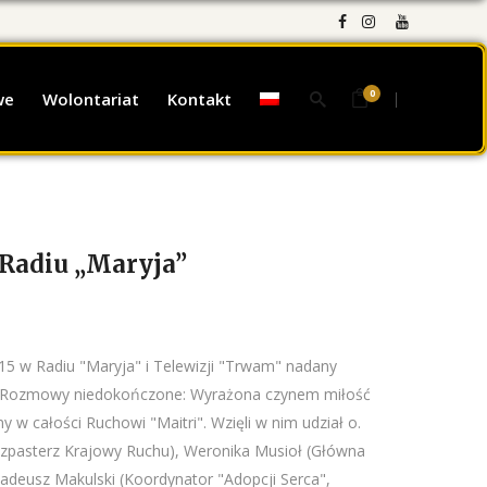
0
we
Wolontariat
Kontakt
 Radiu „Maryja”
8:15 w Radiu "Maryja" i Telewizji "Trwam" nadany
 "Rozmowy niedokończone: Wyrażona czynem miłość
 w całości Ruchowi "Maitri". Wzięli w nim udział o.
zpasterz Krajowy Ruchu), Weronika Musioł (Główna
Tadeusz Makulski (Koordynator "Adopcji Serca",