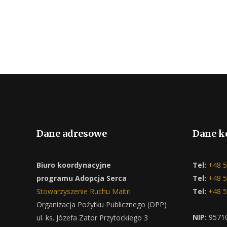
Dane adresowe
Dane k
Biuro koordynacyjne
Tel:
+48 5
programu Adopcja Serca
Tel:
+48 5
Stowarzyszenie Ruchu Maitri
Tel:
+48 5
Organizacja Pożytku Publicznego (OPP)
NIP:
9571
ul. ks. Józefa Zator Przytockiego 3