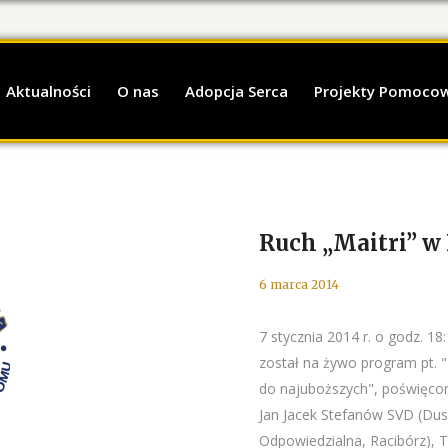
Aktualności
O nas
Adopcja Serca
Projekty Pomoco
Ruch „Maitri” w
6 marca 2014
7 stycznia 2014 r. o godz. 1
został na żywo program pt.
do najuboższych", poświęcony
Jan Jacek Stefanów SVD (Dus
Odpowiedzialna, Racibórz), 