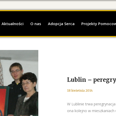
Aktualności
O nas
Adopcja Serca
Projekty Pomoco
Lublin – peregr
18 kwietnia 2014
W Lublinie trwa peregrynacja I
ona kolejno w mieszkaniach u