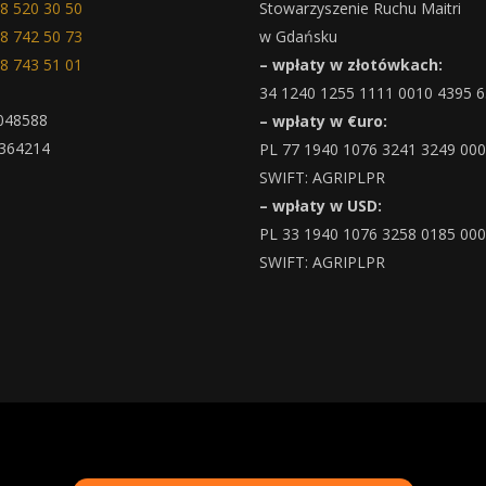
8 520 30 50
Stowarzyszenie Ruchu Maitri
8 742 50 73
w Gdańsku
8 743 51 01
– wpłaty w złotówkach:
34 1240 1255 1111 0010 4395 
048588
– wpłaty w €uro:
364214
PL 77 1940 1076 3241 3249 00
SWIFT: AGRIPLPR
– wpłaty w USD:
PL 33 1940 1076 3258 0185 00
SWIFT: AGRIPLPR