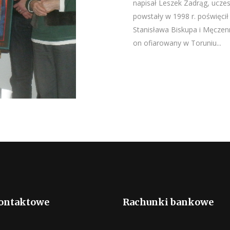
napisał Leszek Zadrąg, uczes
powstały w 1998 r. poświęcił
Stanisława Biskupa i Męczen
on ofiarowany w Toruniu...
ontaktowe
Rachunki bankowe