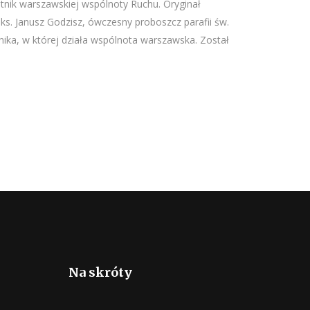
tnik warszawskiej wspólnoty Ruchu. Oryginał
 ks. Janusz Godzisz, ówczesny proboszcz parafii św.
nika, w której działa wspólnota warszawska. Został
Na skróty