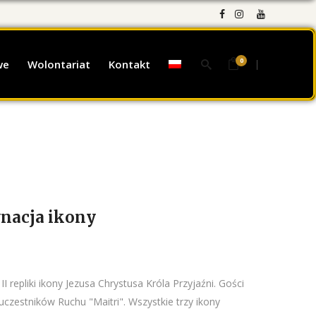
0
we
Wolontariat
Kontakt
ynacja ikony
I repliki ikony Jezusa Chrystusa Króla Przyjaźni. Gości
czestników Ruchu "Maitri". Wszystkie trzy ikony