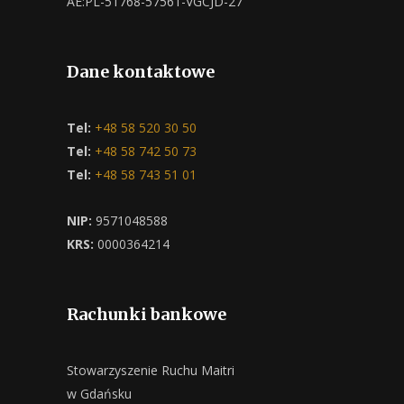
AE:PL-51768-57561-VGCJD-27
Dane kontaktowe
Tel:
+48 58 520 30 50
Tel:
+48 58 742 50 73
Tel:
+48 58 743 51 01
NIP:
9571048588
KRS:
0000364214
Rachunki bankowe
Stowarzyszenie Ruchu Maitri
w Gdańsku