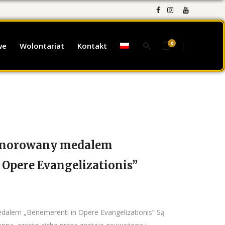
0
we
Wolontariat
Kontakt
onorowany medalem
 Opere Evangelizationis”
alem „Benemerenti in Opere Evangelizationis” Są