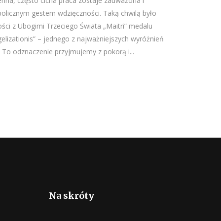
ienna, często cicha praca zostaje zauważona i
icznym gestem wdzięczności. Taką chwilą było
ści z Ubogimi Trzeciego Świata „Maitri” medalu
elizationis” – jednego z najważniejszych wyróżnień
 To odznaczenie przyjmujemy z pokorą i...
Na skróty