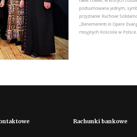
takie chwile, w których codz
podsumowana jednym, symbol
przyznanie Ruchowi Solidarno
„Benemerenti in Opere Evang
misyjnych Kościoła w Polsce.
ontaktowe
Rachunki bankowe