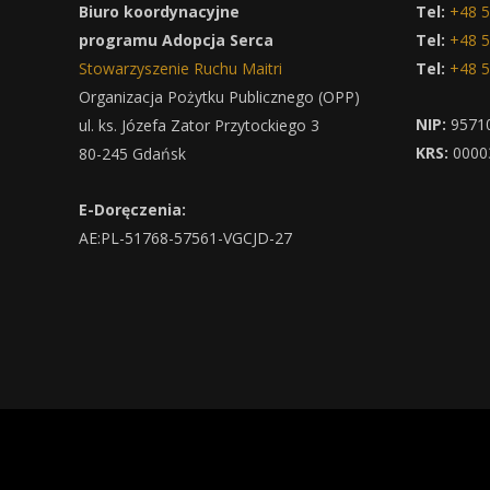
Biuro koordynacyjne
Tel:
+48 5
programu Adopcja Serca
Tel:
+48 5
Stowarzyszenie Ruchu Maitri
Tel:
+48 5
Organizacja Pożytku Publicznego (OPP)
NIP:
9571
ul. ks. Józefa Zator Przytockiego 3
KRS:
0000
80-245 Gdańsk
E-Doręczenia:
AE:PL-51768-57561-VGCJD-27