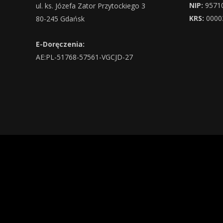
NIP:
9571
ul. ks. Józefa Zator Przytockiego 3
KRS:
0000
80-245 Gdańsk
E-Doręczenia:
AE:PL-51768-57561-VGCJD-27