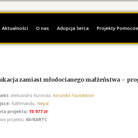
Aktualności
O nas
Adopcja Serca
Projekty Pomoco
ukacja zamiast młodocianego małżeństwa – pro
jekt:
Aleksandra
Kurnicka,
Karunika Foundation
jsce:
Kathmandu,
Nepal
ta projektu:
15 977 zł
wa projektu:
65/KARTC