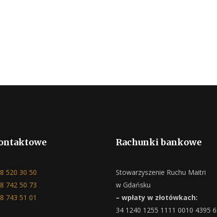
ontaktowe
Rachunki bankowe
8 520 30 50
Stowarzyszenie Ruchu Maitri
8 742 50 73
w Gdańsku
8 743 51 01
– wpłaty w złotówkach:
34 1240 1255 1111 0010 4395 