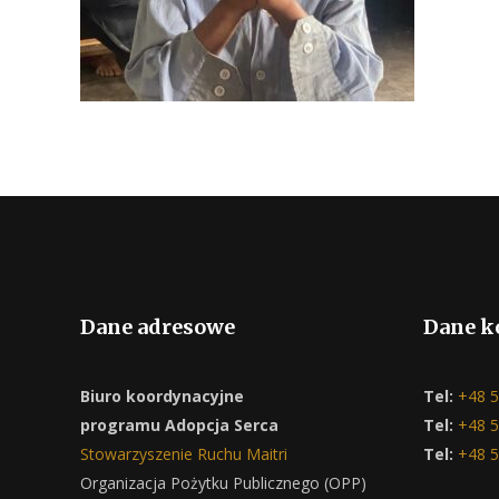
Dane adresowe
Dane k
Biuro koordynacyjne
Tel:
+48 5
programu Adopcja Serca
Tel:
+48 5
Stowarzyszenie Ruchu Maitri
Tel:
+48 5
Organizacja Pożytku Publicznego (OPP)