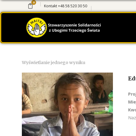
0
Kontakt
+48 58 520 30 50
Wyświetlanie jednego wyniku
Ed
Pro
Mie
Kwo
Naz