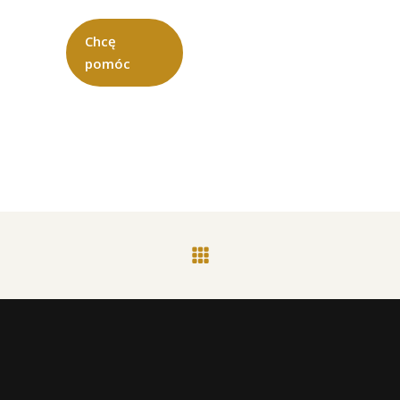
Chcę
pomóc